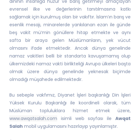
dininin insanlığa huzur ve barış getirmeyi amaçlayan
evrensel ilke ve değerlerinin tanıtılmasına katkı
sağlamak için kurulmuş olan bir vakıftır. İslam’ın barış ve
esenlik mesajı, minarelerde yankılanan ezan ile günde
beş vakit mü’min gönüllere hitap etmekte ve aynı
safta bir araya gelen Müslümanların, yek vücut
olmasını ifade etmektedir. Ancak dünya genelinde
namaz vakitleri belli bir standarta kavuşamamış olup
ülkemizdeki namaz vakti birlikteliği Avrupa ülkeleri başta
olmak üzere dünya genelinde yeknesak biçimde
olmadığı müşahede edilmektedir.
Bu sebeple vakfımız, Diyanet İşleri başkanlığı Din İşleri
Yüksek Kurulu Başkanlığı ile koordineli olarak, tüm
Müslüman topluluklara hizmet etmek üzere,
www.awqatsalah.com
isimli web sayfası ile
Awqat
Salah
mobil uygulamasını hazırlayıp yayınlamıştır.